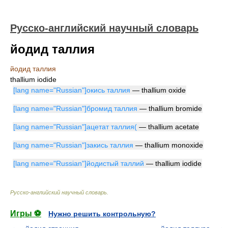
Русско-английский научный словарь
йодид таллия
йодид таллия
thallium iodide
[lang name="Russian"]окись таллия
— thallium oxide
[lang name="Russian"]бромид таллия
— thallium bromide
[lang name="Russian"]ацетат таллия(
— thallium acetate
[lang name="Russian"]закись таллия
— thallium monoxide
[lang name="Russian"]йодистый таллий
— thallium iodide
Русско-английский научный словарь
.
Игры ⚽
Нужно решить контрольную?