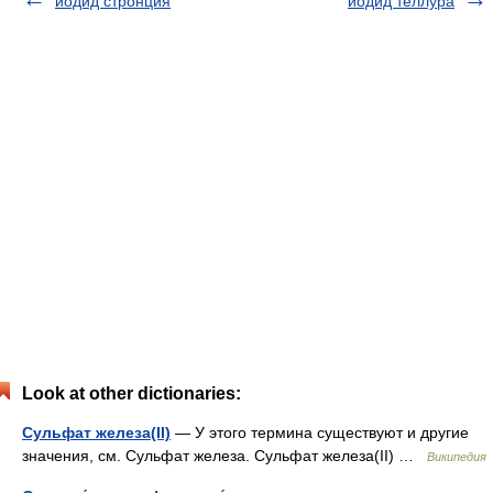
йодид стронция
йодид теллура
Look at other dictionaries:
Сульфат железа(II)
— У этого термина существуют и другие
значения, см. Сульфат железа. Сульфат железа(II) …
Википедия